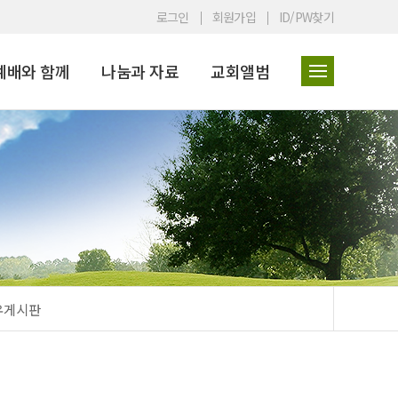
로그인
회원가입
ID/PW찾기
예배와 함께
나눔과 자료
교회앨범
유게시판