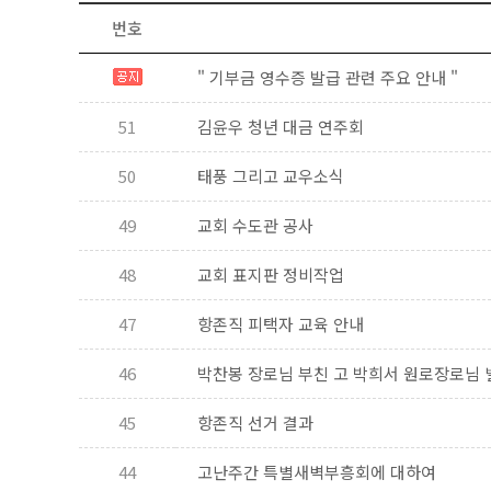
번호
" 기부금 영수증 발급 관련 주요 안내 "
51
김윤우 청년 대금 연주회
50
태풍 그리고 교우소식
49
교회 수도관 공사
48
교회 표지판 정비작업
47
항존직 피택자 교육 안내
46
박찬봉 장로님 부친 고 박희서 원로장로님 
45
항존직 선거 결과
44
고난주간 특별새벽부흥회에 대하여