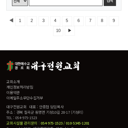
검색
◀
1
2
3
4
5
6
7
8
9
10
▶
교회소개
개인정보처리방침
이용약관
이메일주소무단수집거부
대구전원교회
대표 : 안종협 담임목사
주소 : 경북 칠곡군 동명면 기성10길 28-17 (기성리)
TEL : 054-975-1523
교회시설물 관리문의 :
054-975-1523
/
010-5345-1201